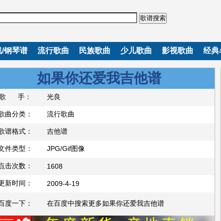
歌谱搜索
/钢琴谱
流行歌曲
民族歌曲
少儿歌曲
影视歌曲
经典
如果你还爱我吉他谱
歌 手：
光良
歌曲分类：
流行歌曲
歌谱格式：
吉他谱
文件类型：
JPG/Gif图像
点击次数：
1608
更新时间：
2009-4-19
百度一下：
在百度中搜索更多如果你还爱我吉他谱