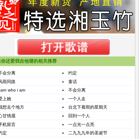
果你还爱我吉他谱的相关推荐
不会分离
约定
风雨同路
童话
i am who i am
不会分离
爱上她
一个人走
我想去个地方
台北下着雨的星期天
心甘情愿
回到一个人
手机留言
一点光一点亮
约定
二九九九年的圣诞节