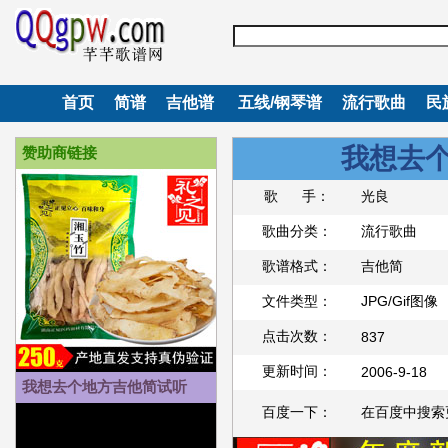
首页
简谱
吉他谱
五线/钢琴谱
流行歌曲
民
我想去
赞助商链接
歌 手：
光良
歌曲分类：
流行歌曲
歌谱格式：
吉他简
文件类型：
JPG/Gif图像
点击次数：
837
更新时间：
2006-9-18
我想去个地方吉他简试听
百度一下：
在百度中搜索