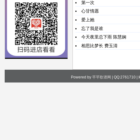
第一次
心甘情愿
爱上她
忘了我是谁
今天夜里总下雨
陈慧娴
相思比梦长
费玉清
Powered by
芊芊歌谱网
| QQ:2761710 