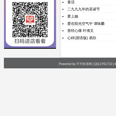
童话
二九九九年的圣诞节
爱上她
爱在阳光空气中
谭咏麟
曾经心痛
叶倩文
心碎(国语版)
易欣
Powered by
芊芊歌谱网
| QQ:2761710 