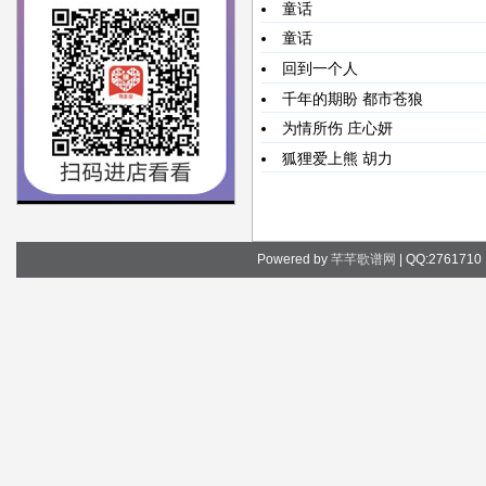
童话
童话
回到一个人
千年的期盼
都市苍狼
为情所伤
庄心妍
狐狸爱上熊
胡力
Powered by
芊芊歌谱网
| QQ:276171