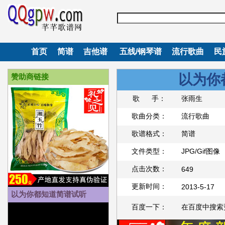
首页
简谱
吉他谱
五线/钢琴谱
流行歌曲
民
以为你
赞助商链接
歌 手：
张雨生
歌曲分类：
流行歌曲
歌谱格式：
简谱
文件类型：
JPG/Gif图像
点击次数：
649
更新时间：
2013-5-17
以为你都知道简谱试听
百度一下：
在百度中搜索