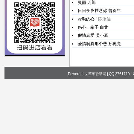
曼丽
刀郎
日日夜夜挂念你
曾春年
驿动的心
1陈汝佳
伤心一辈子
白龙
假情真爱
吴小豪
爱情啊真那个悲
孙晓亮
Powered by
芊芊歌谱网
| QQ:2761710 