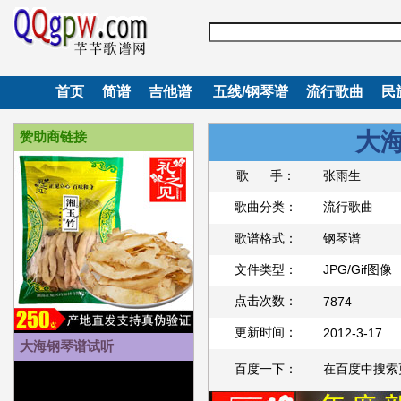
首页
简谱
吉他谱
五线/钢琴谱
流行歌曲
民
大
赞助商链接
歌 手：
张雨生
歌曲分类：
流行歌曲
歌谱格式：
钢琴谱
文件类型：
JPG/Gif图像
点击次数：
7874
更新时间：
2012-3-17
大海钢琴谱试听
百度一下：
在百度中搜索