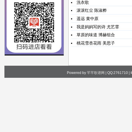
洗衣歌
滚滚红尘
陈淑桦
遥远
黄中原
我是妈妈写的诗
尤艺霏
草原的味道
博赫组合
桃花雪杏花雨
美思子
Powered by
芊芊歌谱网
| QQ:2761710 