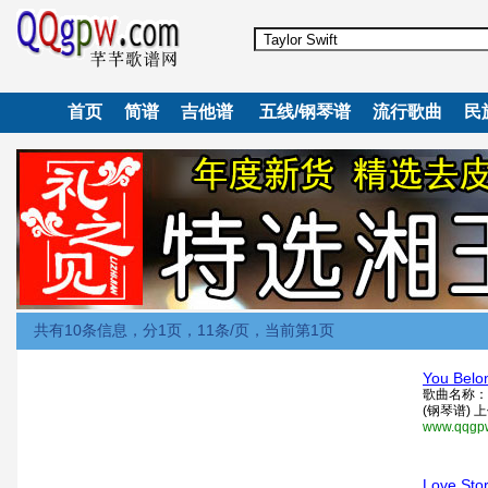
首页
简谱
吉他谱
五线/钢琴谱
流行歌曲
民
共有10条信息，分1页，11条/页，当前第1页
You Be
歌曲名称：You
(钢琴谱) 
www.qqgpw
Love S