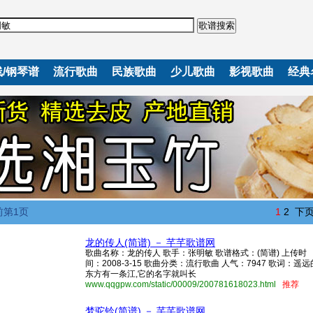
歌谱搜索
/钢琴谱
流行歌曲
民族歌曲
少儿歌曲
影视歌曲
经典
前第1页
1
2
下
龙的传人(简谱) － 芊芊歌谱网
歌曲名称：龙的传人 歌手：张明敏 歌谱格式：(简谱) 上传时
间：2008-3-15 歌曲分类：流行歌曲 人气：7947 歌词：遥远
东方有一条江,它的名字就叫长
www.qqgpw.com/static/00009/200781618023.html
推荐
梦驼铃(简谱) － 芊芊歌谱网