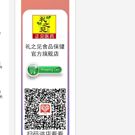
：
传
上
外
时
的
：