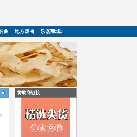
名曲
地方戏曲
乐器商城»
赞助商链接
页
的