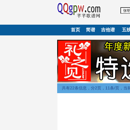
首页
简谱
吉他谱
五线
共有22条信息，分2页，11条/页，当