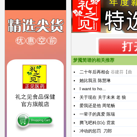
梦魇简谱的相关推荐
二十年后再相会
谷建芬【曲
她比我丑
陈慧琳
I want to ho...
关于现在 关于未来
老 狼
爱我还是他
周笔畅
一辈子的真爱
陈瑞
腾飞吧科尔沁
霓裳
冲动的惩罚
刀郎