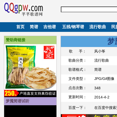
首页
简谱
吉他谱
五线/钢琴谱
流行歌曲
民
梦
赞助商链接
歌 手：
风小筝
歌曲分类：
流行歌曲
歌谱格式：
简谱
文件类型：
JPG/Gif图像
点击次数：
348
更新时间：
2014-4-2
梦魇简谱试听
百度一下：
在百度中搜索