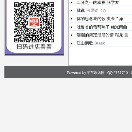
二分之一的幸福
张学友
佛说
何晟铭（连
你的思念我的歌
央金兰泽
吐鲁番的葡萄熟了
施光南曲
溜溜的康定溜溜的情
程龙 曲
江山阙歌
Brask
Powered by
芊芊歌谱网
| QQ:2761710 