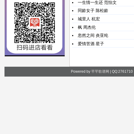
一生情一生还
范怡文
同龄女子
陈松龄
城里人
杭宏
枫
周杰伦
忽然之间
炎亚纶
爱情苦酒
星子
Powered by
芊芊歌谱网
| QQ:276171