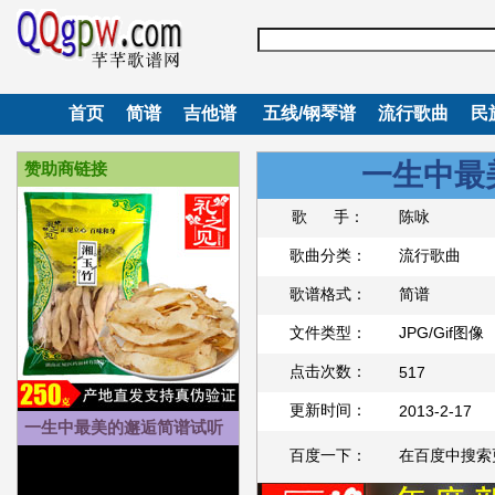
首页
简谱
吉他谱
五线/钢琴谱
流行歌曲
民
一生中最
赞助商链接
歌 手：
陈咏
歌曲分类：
流行歌曲
歌谱格式：
简谱
文件类型：
JPG/Gif图像
点击次数：
517
更新时间：
2013-2-17
一生中最美的邂逅简谱试听
百度一下：
在百度中搜索