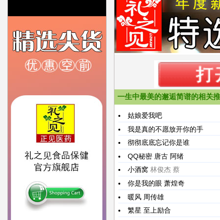
一生中最美的邂逅简谱的相关
姑娘爱我吧
我是真的不愿放开你的手
彻彻底底忘记你是谁
QQ秘密
唐古 阿绪
小酒窝
林俊杰 蔡
你是我的眼
萧煌奇
暖风
周传雄
繁星
至上励合