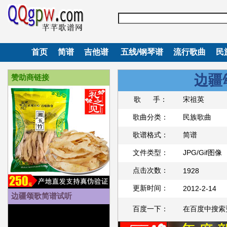
首页
简谱
吉他谱
五线/钢琴谱
流行歌曲
民
边疆
赞助商链接
歌 手：
宋祖英
歌曲分类：
民族歌曲
歌谱格式：
简谱
文件类型：
JPG/Gif图像
点击次数：
1928
更新时间：
2012-2-14
边疆颂歌简谱试听
百度一下：
在百度中搜索