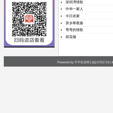
深圳湾情歌
中华一家人
今日农家
异乡寒夜曲
弯弯的情歌
荷花颂
Powered by
芊芊歌谱网
| QQ:2761710 