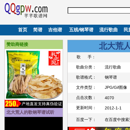
首页
简谱
吉他谱
五线/钢琴谱
流行歌曲
民
北大荒
赞助商链接
歌 手：
歌曲分类：
流行歌曲
歌谱格式：
钢琴谱
文件类型：
JPG/Gif图像
点击次数：
4070
更新时间：
2012-1-1
北大荒人的歌钢琴谱试听
百度一下：
在百度中搜索