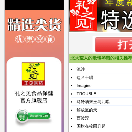
北大荒人的歌钢琴谱的相关推
流沙
边区十唱
Imagine
TROUBLE
马铃响来玉鸟儿唱
解放区的天
西波涅
国旗在校园升起