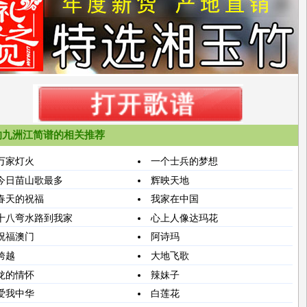
的九洲江简谱的相关推荐
万家灯火
一个士兵的梦想
今日苗山歌最多
辉映天地
春天的祝福
我家在中国
十八弯水路到我家
心上人像达玛花
祝福澳门
阿诗玛
跨越
大地飞歌
龙的情怀
辣妹子
爱我中华
白莲花