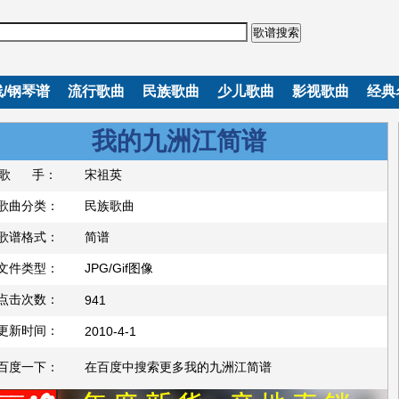
歌谱搜索
/钢琴谱
流行歌曲
民族歌曲
少儿歌曲
影视歌曲
经典
我的九洲江简谱
歌 手：
宋祖英
歌曲分类：
民族歌曲
歌谱格式：
简谱
文件类型：
JPG/Gif图像
点击次数：
941
更新时间：
2010-4-1
百度一下：
在百度中搜索更多我的九洲江简谱