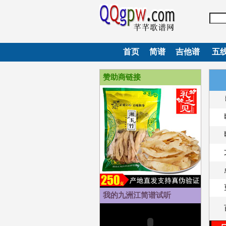
首页
简谱
吉他谱
五线
赞助商链接
我的九洲江简谱试听