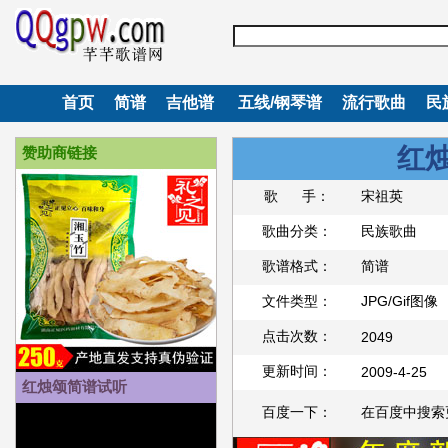
首页
简谱
吉他谱
五线/钢琴谱
流行歌曲
民
红
赞助商链接
歌 手：
宋祖英
歌曲分类：
民族歌曲
歌谱格式：
简谱
文件类型：
JPG/Gif图像
点击次数：
2049
更新时间：
2009-4-25
红烛颂简谱试听
百度一下：
在百度中搜索