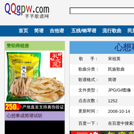
首页
简谱
吉他谱
五线/钢琴谱
流行歌曲
民
心想
赞助商链接
歌 手：
宋祖英
歌曲分类：
民族歌曲
歌谱格式：
简谱
文件类型：
JPG/Gif图像
点击次数：
1252
更新时间：
2008-10-14
心想事成简谱试听
百度一下：
在百度中搜索