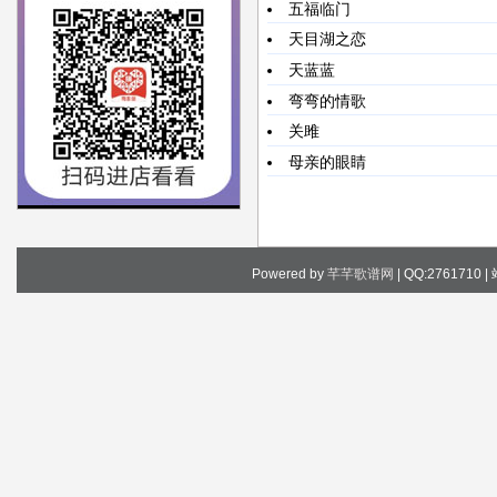
五福临门
天目湖之恋
天蓝蓝
弯弯的情歌
关雎
母亲的眼睛
Powered by
芊芊歌谱网
| QQ:2761710 