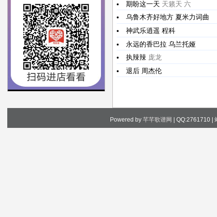
期盼这一天
天籁天 六
乌鲁木齐好地方
夏米力词曲
神武乐逍遥
程科
永远的香巴拉
乌兰托娅
执辣辣
庞龙
退后
周杰伦
Powered by
芊芊歌谱网
| QQ:2761710 