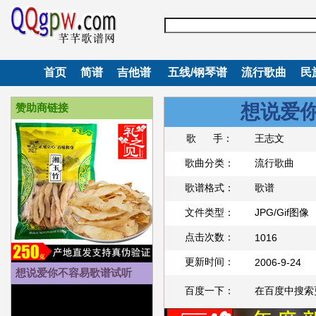
首页
简谱
吉他谱
五线/钢琴谱
流行歌曲
民
想说爱
赞助商链接
歌 手：
王志文
歌曲分类：
流行歌曲
歌谱格式：
歌谱
文件类型：
JPG/Gif图像
点击次数：
1016
更新时间：
2006-9-24
想说爱你不容易歌谱试听
百度一下：
在百度中搜索