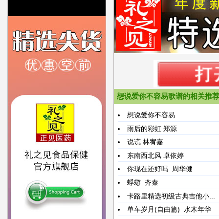
想说爱你不容易歌谱的相关推
想说爱你不容易
雨后的彩虹
郑源
说谎
林宥嘉
东南西北风
卓依婷
你现在还好吗
周华健
蜉蝣
齐秦
卡路里精选初级古典吉他小...
单车岁月(自由篇)
水木年华