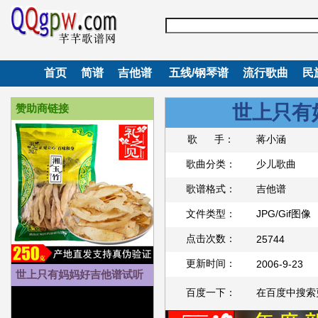
首页
简谱
吉他谱
五线/钢琴谱
流行歌曲
民
世上只有
赞助商链接
歌 手：
蒋小涵
歌曲分类：
少儿歌曲
歌谱格式：
吉他谱
文件类型：
JPG/Gif图像
点击次数：
25744
更新时间：
2006-9-23
世上只有妈妈好吉他谱试听
百度一下：
在百度中搜索