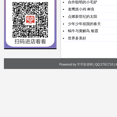
自作聪明的小毛驴
老鹰抓小鸡
树良
点燃新世纪的太阳
少年少年祖国的春天
蜗牛与黄鹂鸟
银霞
世界多美好
Powered by
芊芊歌谱网
| QQ:2761710 